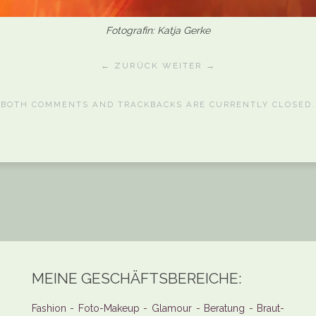
Fotografin: Katja Gerke
← ZURÜCK
WEITER →
BOTH COMMENTS AND TRACKBACKS ARE CURRENTLY CLOSED.
MEINE GESCHÄFTSBEREICHE:
Fashion - Foto-Makeup - Glamour - Beratung - Braut-