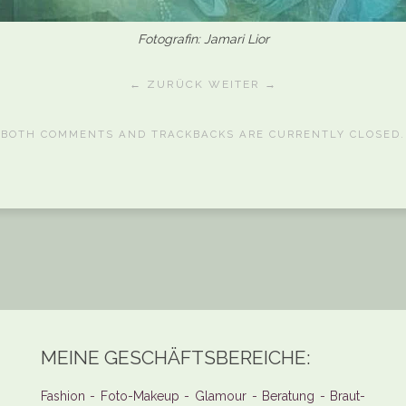
Fotografin: Jamari Lior
← ZURÜCK
WEITER →
BOTH COMMENTS AND TRACKBACKS ARE CURRENTLY CLOSED.
MEINE GESCHÄFTSBEREICHE:
Fashion - Foto-Makeup - Glamour - Beratung - Braut-